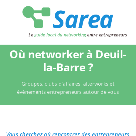
Passer
au
contenu
Le
guide local du networking
entre entrepreneurs
Où networker à Deuil-
la-Barre ?
Groupes, clubs d'affaires, afterworks et
événements entrepreneurs autour de vous
Vous cherchez où rencontrer des entrepreneurs