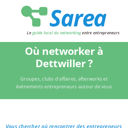
Passer
au
contenu
Le
guide local du networking
entre entrepreneurs
Où networker à
Dettwiller ?
Groupes, clubs d'affaires, afterworks et
événements entrepreneurs autour de vous
Vous cherchez où rencontrer des entrepreneurs