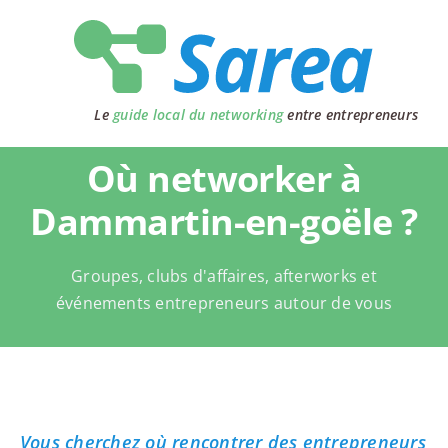
Passer
au
contenu
Le
guide local du networking
entre entrepreneurs
Où networker à
Dammartin-en-goële ?
Groupes, clubs d'affaires, afterworks et
événements entrepreneurs autour de vous
Vous cherchez où rencontrer des entrepreneurs