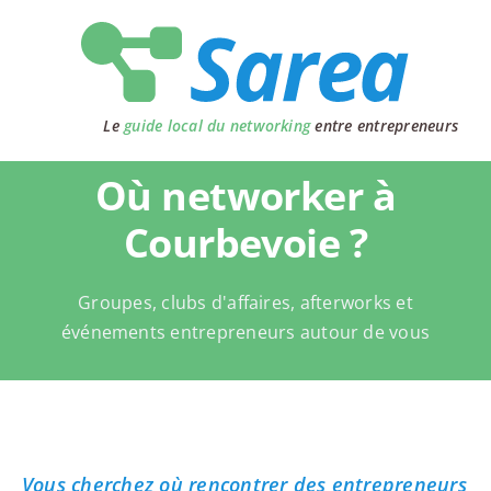
Passer
au
contenu
Le
guide local du networking
entre entrepreneurs
Où networker à
Courbevoie ?
Groupes, clubs d'affaires, afterworks et
événements entrepreneurs autour de vous
Vous cherchez où rencontrer des entrepreneurs