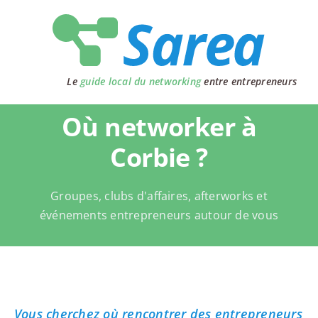
Passer
au
contenu
Le
guide local du networking
entre entrepreneurs
Où networker à
Corbie ?
Groupes, clubs d'affaires, afterworks et
événements entrepreneurs autour de vous
Vous cherchez où rencontrer des entrepreneurs