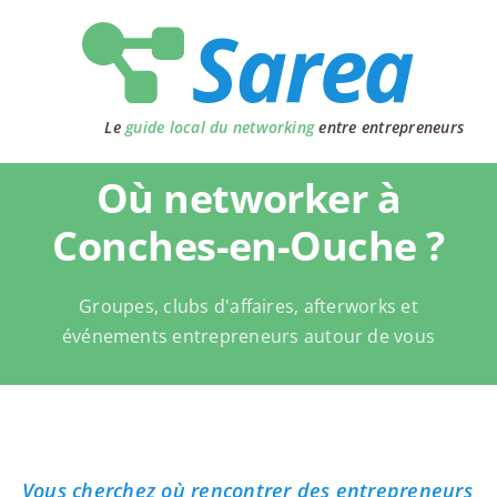
Passer
au
contenu
Le
guide local du networking
entre entrepreneurs
Où networker à
Conches-en-Ouche ?
Groupes, clubs d'affaires, afterworks et
événements entrepreneurs autour de vous
Vous cherchez où rencontrer des entrepreneurs