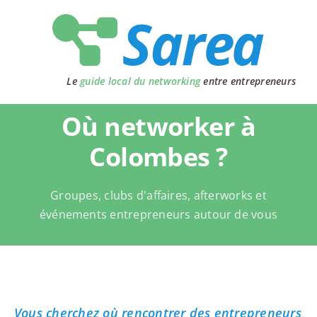
Passer
au
contenu
Le
guide local du networking
entre entrepreneurs
Où networker à
Colombes ?
Groupes, clubs d'affaires, afterworks et
événements entrepreneurs autour de vous
Vous cherchez où rencontrer des entrepreneurs