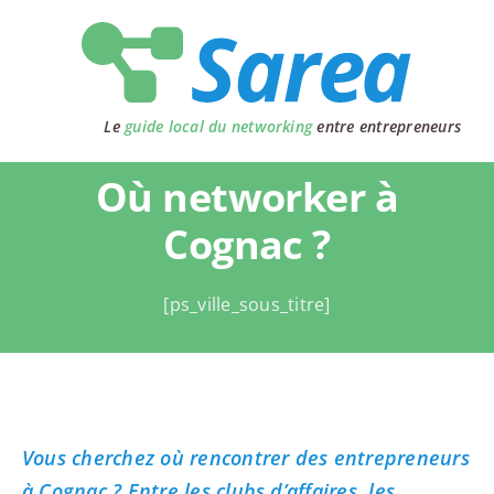
Passer
au
contenu
Le
guide local du networking
entre entrepreneurs
Où networker à
Cognac ?
[ps_ville_sous_titre]
Vous cherchez où rencontrer des entrepreneurs
à Cognac ? Entre les clubs d’affaires, les