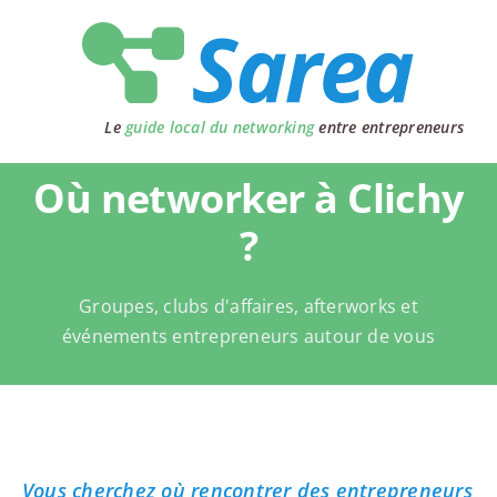
Passer
au
contenu
Le
guide local du networking
entre entrepreneurs
Où networker à Clichy
?
Groupes, clubs d'affaires, afterworks et
événements entrepreneurs autour de vous
Vous cherchez où rencontrer des entrepreneurs