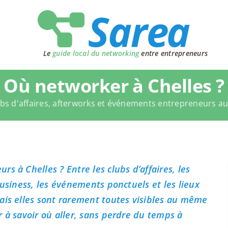
Le
guide local du networking
entre entrepreneurs
Où networker à Chelles ?
bs d'affaires, afterworks et événements entrepreneurs a
s à Chelles ? Entre les clubs d’affaires, les
business, les événements ponctuels et les lieux
ais elles sont rarement toutes visibles au même
 à savoir où aller, sans perdre du temps à