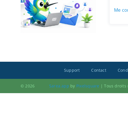
Me con
Support
Contact
Condi
© 2026
Sarea.app
by
Pixelsquare
|
Tous droits