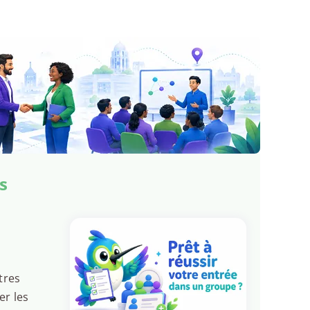
s
tres
er les