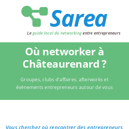
Passer
au
contenu
Le
guide local du networking
entre entrepreneurs
Où networker à
Châteaurenard ?
Groupes, clubs d'affaires, afterworks et
événements entrepreneurs autour de vous
Vous cherchez où rencontrer des entrepreneurs