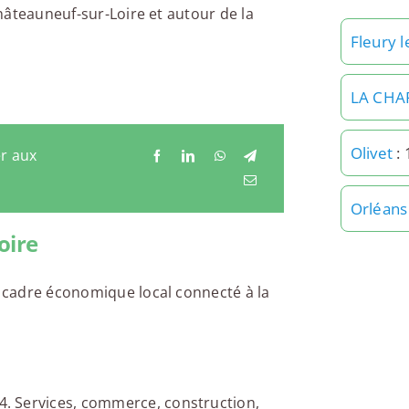
hâteauneuf-sur-Loire et autour de la
Fleury l
LA CHA
Olivet
: 
r aux
Orléans
oire
n cadre économique local connecté à la
. Services, commerce, construction,