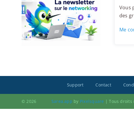
Vous p
des g
Me con
Support
Contact
Condi
© 2026
Sarea.app
by
Pixelsquare
|
Tous droits