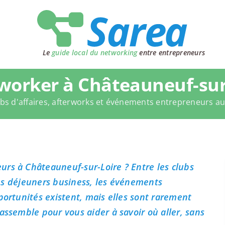
Le
guide local du networking
entre entrepreneurs
worker à Châteauneuf-sur-
bs d'affaires, afterworks et événements entrepreneurs a
urs à Châteauneuf-sur-Loire ? Entre les clubs
 les déjeuners business, les événements
portunités existent, mais elles sont rarement
assemble pour vous aider à savoir où aller, sans