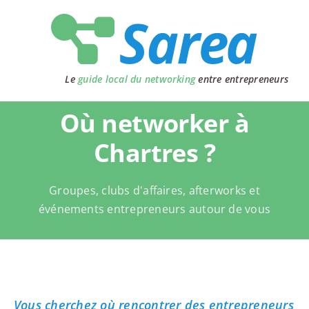
Passer
au
contenu
Le
guide local du networking
entre entrepreneurs
Où networker à
Chartres ?
Groupes, clubs d'affaires, afterworks et
événements entrepreneurs autour de vous
Vous cherchez où rencontrer des entrepreneurs