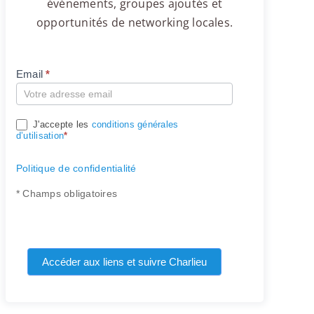
événements, groupes ajoutés et
opportunités de networking locales.
Email
*
Compte
J'accepte les
conditions générales
d’utilisation
*
Politique de confidentialité
* Champs obligatoires
Accéder aux liens et suivre Charlieu