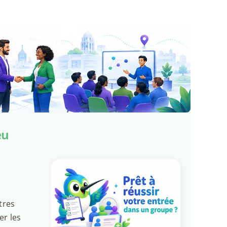
eu
tres
er les