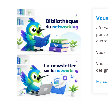
Vous
Afterw
ponctu
auprès
Vous r
Vous p
des g
Me con