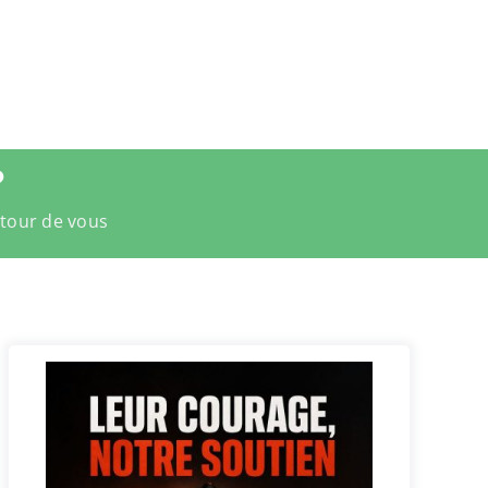
?
utour de vous