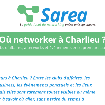
Le
guide local du networking
entre entrepreneurs
Où networker à Charlieu 
bs d'affaires, afterworks et événements entrepreneurs a
s à Charlieu ? Entre les clubs d’affaires, les
business, les événements ponctuels et les lieux
ais elles sont rarement toutes visibles au même
 à savoir où aller, sans perdre du temps à