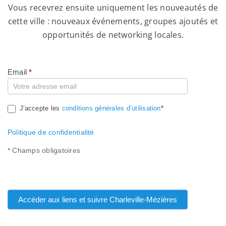
Vous recevrez ensuite uniquement les nouveautés de
cette ville : nouveaux événements, groupes ajoutés et
opportunités de networking locales.
Email
*
Compte
J'accepte les
conditions générales d’utilisation
*
Politique de confidentialité
* Champs obligatoires
Accéder aux liens et suivre Charleville-Mézières