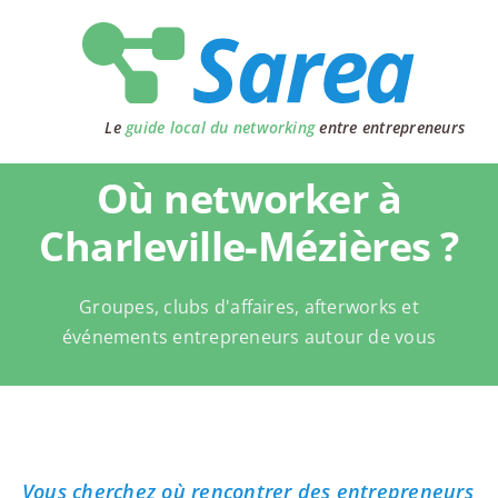
Passer
au
contenu
Le
guide local du networking
entre entrepreneurs
Où networker à
Charleville-Mézières ?
Groupes, clubs d'affaires, afterworks et
événements entrepreneurs autour de vous
Vous cherchez où rencontrer des entrepreneurs