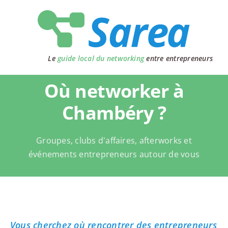
Passer
au
contenu
Le
guide local du networking
entre entrepreneurs
Où networker à
Chambéry ?
Groupes, clubs d'affaires, afterworks et
événements entrepreneurs autour de vous
Vous cherchez où rencontrer des entrepreneurs