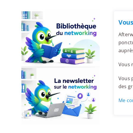
Vous
Afterw
ponctu
auprè
Vous r
Vous p
des g
Me con