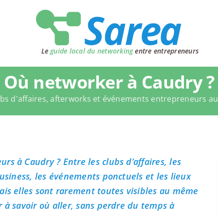
Le
guide local du networking
entre entrepreneurs
Où networker à Caudry ?
bs d'affaires, afterworks et événements entrepreneurs a
s à Caudry ? Entre les clubs d’affaires, les
business, les événements ponctuels et les lieux
ais elles sont rarement toutes visibles au même
 à savoir où aller, sans perdre du temps à