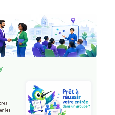
y
tres
er les