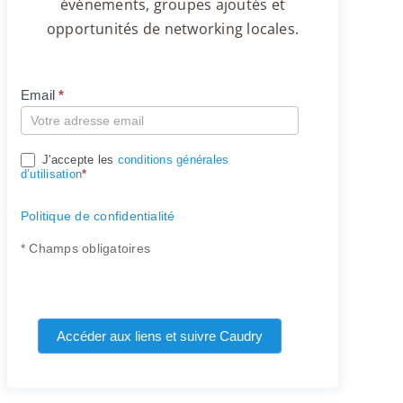
événements, groupes ajoutés et
opportunités de networking locales.
Email
*
Compte
J'accepte les
conditions générales
d’utilisation
*
Politique de confidentialité
* Champs obligatoires
Accéder aux liens et suivre Caudry