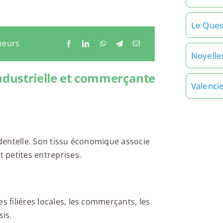
Le Que
neurs
Noyelles
industrielle et commerçante
Valenci
a dentelle. Son tissu économique associe
t petites entreprises.
s filières locales, les commerçants, les
is.