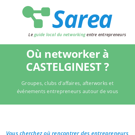
Passer
au
contenu
Le
guide local du networking
entre entrepreneurs
Où networker à
CASTELGINEST ?
Groupes, clubs d'affaires, afterworks et
événements entrepreneurs autour de vous
Vous cherchez où rencontrer des entrepreneurs