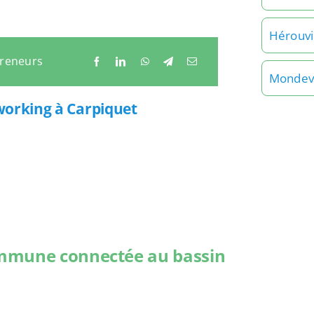
Hérouvil
preneurs
Mondevi
working à Carpiquet
ommune connectée au bassin