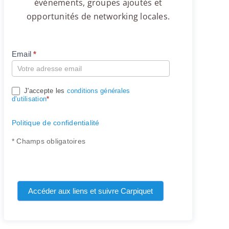
événements, groupes ajoutés et
opportunités de networking locales.
Email
*
Compte
J'accepte les
conditions générales
d’utilisation
*
Politique de confidentialité
* Champs obligatoires
Accéder aux liens et suivre Carpiquet