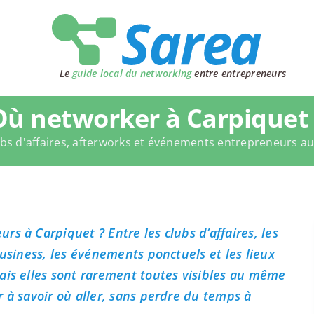
Le
guide local du networking
entre entrepreneurs
Où networker à Carpiquet 
bs d'affaires, afterworks et événements entrepreneurs a
s à Carpiquet ? Entre les clubs d’affaires, les
business, les événements ponctuels et les lieux
ais elles sont rarement toutes visibles au même
 à savoir où aller, sans perdre du temps à