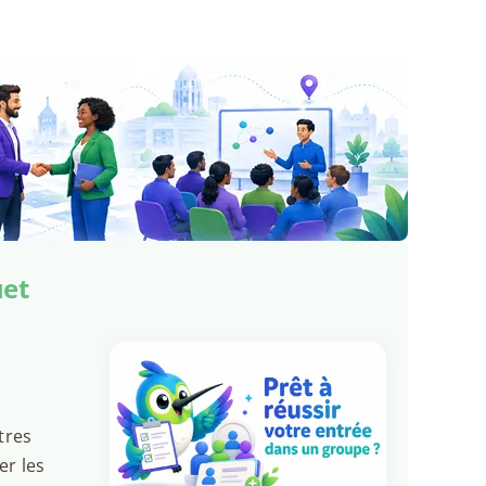
uet
tres
er les