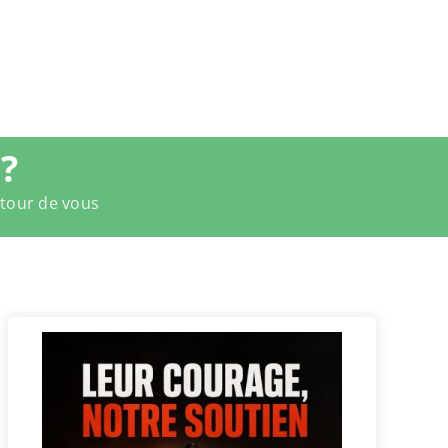
?
utour de vous