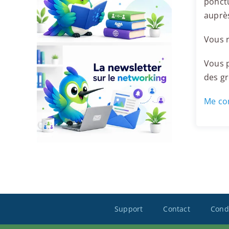
ponctu
auprè
Vous r
Vous p
des g
Me con
Support
Contact
Condi