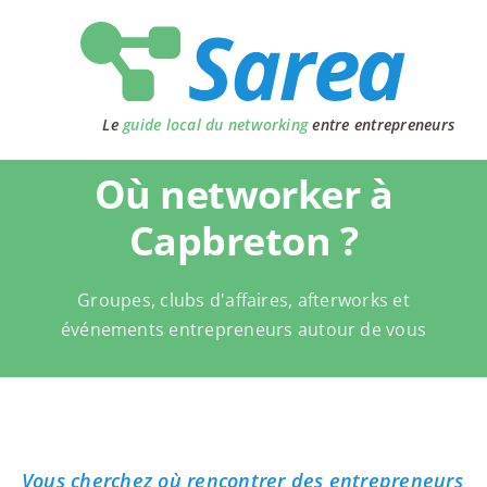
Passer
au
contenu
Le
guide local du networking
entre entrepreneurs
Où networker à
Capbreton ?
Groupes, clubs d'affaires, afterworks et
événements entrepreneurs autour de vous
Vous cherchez où rencontrer des entrepreneurs