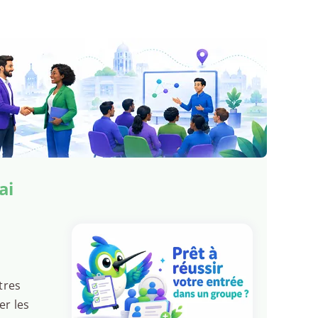
ai
tres
er les