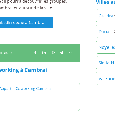
Villes 
 : il pourra découvrir les groupes,
brai et autour de la ville.
Caudry
inkedIn dédié à Cambrai
Douai
: 
Noyelles
eneurs
Sin-le-
tworking à Cambrai
Valenci
’Appart – Coworking Cambrai