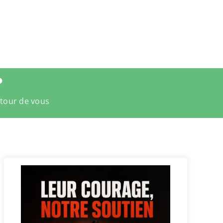
?
utour de vous