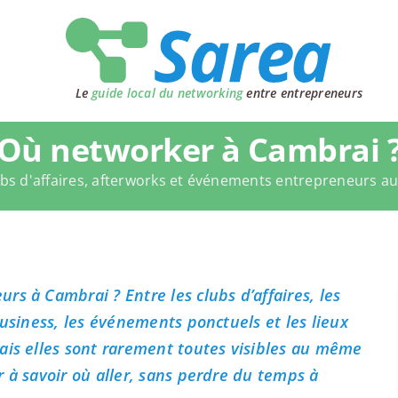
Le
guide local du networking
entre entrepreneurs
Où networker à Cambrai 
bs d'affaires, afterworks et événements entrepreneurs a
s à Cambrai ? Entre les clubs d’affaires, les
business, les événements ponctuels et les lieux
ais elles sont rarement toutes visibles au même
 à savoir où aller, sans perdre du temps à