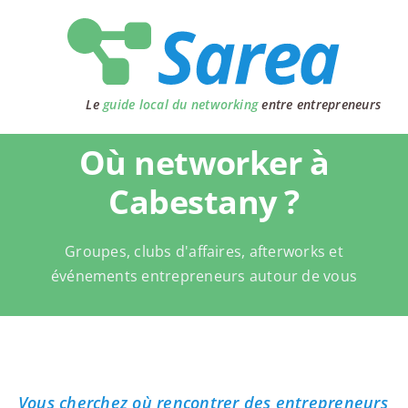
Passer
au
contenu
Le
guide local du networking
entre entrepreneurs
Où networker à
Cabestany ?
Groupes, clubs d'affaires, afterworks et
événements entrepreneurs autour de vous
Vous cherchez où rencontrer des entrepreneurs