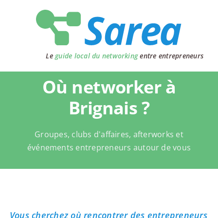
Passer
au
contenu
Le
guide local du networking
entre entrepreneurs
Où networker à
Brignais ?
Groupes, clubs d'affaires, afterworks et
événements entrepreneurs autour de vous
Vous cherchez où rencontrer des entrepreneurs