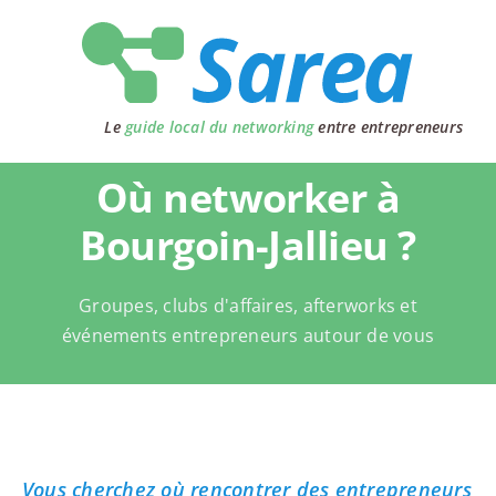
Passer
au
contenu
Le
guide local du networking
entre entrepreneurs
Où networker à
Bourgoin-Jallieu ?
Groupes, clubs d'affaires, afterworks et
événements entrepreneurs autour de vous
Vous cherchez où rencontrer des entrepreneurs