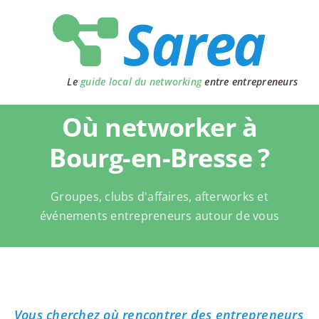
Passer
au
contenu
Le
guide local du networking
entre entrepreneurs
Où networker à
Bourg-en-Bresse ?
Groupes, clubs d'affaires, afterworks et
événements entrepreneurs autour de vous
Vous cherchez où rencontrer des entrepreneurs