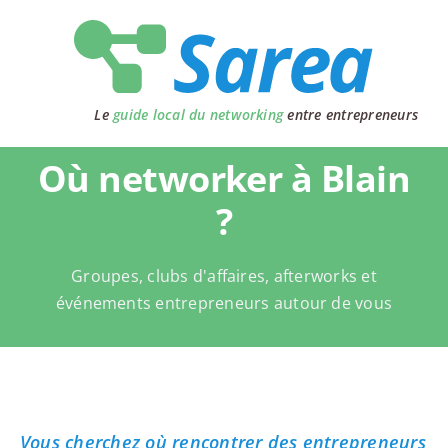
Passer
au
contenu
Le
guide local du networking
entre entrepreneurs
Où networker à Blain
?
Groupes, clubs d'affaires, afterworks et
événements entrepreneurs autour de vous
Vous cherchez où rencontrer des entrepreneurs