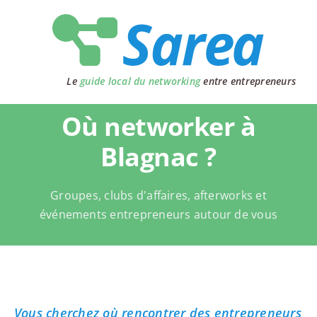
Passer
au
contenu
Le
guide local du networking
entre entrepreneurs
Où networker à
Blagnac ?
Groupes, clubs d'affaires, afterworks et
événements entrepreneurs autour de vous
Vous cherchez où rencontrer des entrepreneurs