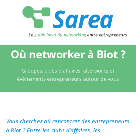
Passer
au
contenu
Le
guide local du networking
entre entrepreneurs
Où networker à Biot ?
Groupes, clubs d'affaires, afterworks et
événements entrepreneurs autour de vous
Vous cherchez où rencontrer des entrepreneurs
à Biot ? Entre les clubs d’affaires, les