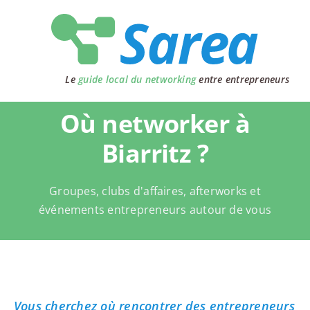
Passer
au
contenu
Le
guide local du networking
entre entrepreneurs
Où networker à
Biarritz ?
Groupes, clubs d'affaires, afterworks et
événements entrepreneurs autour de vous
Vous cherchez où rencontrer des entrepreneurs