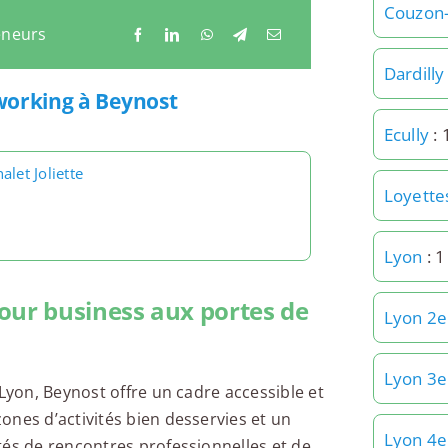
Couzon-
eneurs
Dardilly
working à Beynost
Ecully
: 
alet Joliette
Loyette
Lyon
: 
our business aux portes de
Lyon 2e
Lyon 3e
 Lyon, Beynost offre un cadre accessible et
ones d’activités bien desservies et un
Lyon 4e
tés de rencontres professionnelles et de