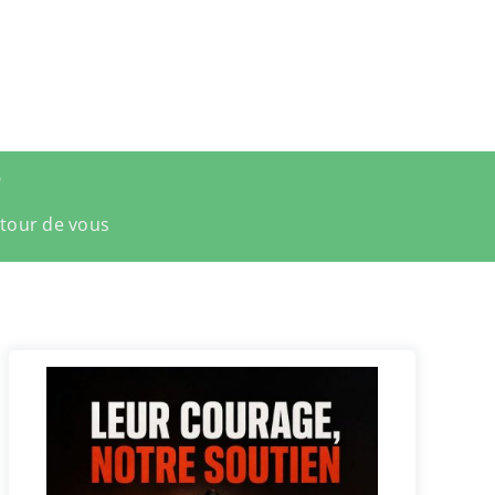
?
utour de vous