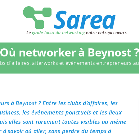
Le
guide local du networking
entre entrepreneurs
Où networker à Beynost 
bs d'affaires, afterworks et événements entrepreneurs a
s à Beynost ? Entre les clubs d’affaires, les
business, les événements ponctuels et les lieux
ais elles sont rarement toutes visibles au même
 à savoir où aller, sans perdre du temps à