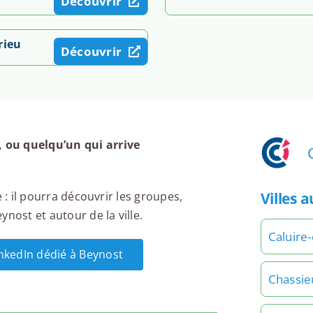
Découvrir
rieu
Découvrir
 ou quelqu’un qui arrive
Villes 
 : il pourra découvrir les groupes,
nost et autour de la ville.
Caluire-
inkedIn dédié à Beynost
Chassie