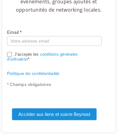
événements, groupes ajoutés et
opportunités de networking locales.
Email
*
Compte
J'accepte les
conditions générales
d’utilisation
*
Politique de confidentialité
* Champs obligatoires
Accéder aux liens et suivre Beynost