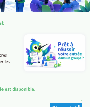
st
tres
er les
le est disponible.