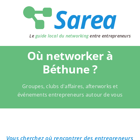
Passer
au
contenu
Le
guide local du networking
entre entrepreneurs
Où networker à
Béthune ?
Groupes, clubs d'affaires, afterworks et
événements entrepreneurs autour de vous
Vous cherchez où rencontrer des entrepreneurs