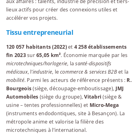
aux affaires : talents, industrie de précision et tiers-
lieux actifs pour créer des connexions utiles et
accélérer vos projets.
Tissu entrepreneurial
120 057 habitants (2022)
et
4 258 établissements
fin 2023
sur
65,05 km²
. Économie marquée par les
microtechniques/horlogerie
, la
santé-dispositifs
médicaux
, l’
industrie
, le
commerce & services B2B
et la
mobilité
. Parmi les acteurs de référence présents :
R.
Bourgeois
(siège, découpage-emboutissage),
JMJ
Automobiles
(siège du groupe),
Vitabri
(siège &
usine – tentes professionnelles) et
Micro-Mega
(instruments endodontiques, site à Besançon). La
métropole anime et valorise la filière des
microtechniques à l’international.