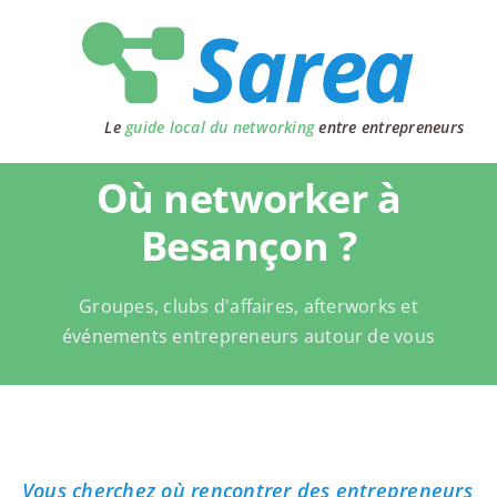
Passer
au
contenu
Le
guide local du networking
entre entrepreneurs
Où networker à
Besançon ?
Groupes, clubs d'affaires, afterworks et
événements entrepreneurs autour de vous
Vous cherchez où rencontrer des entrepreneurs