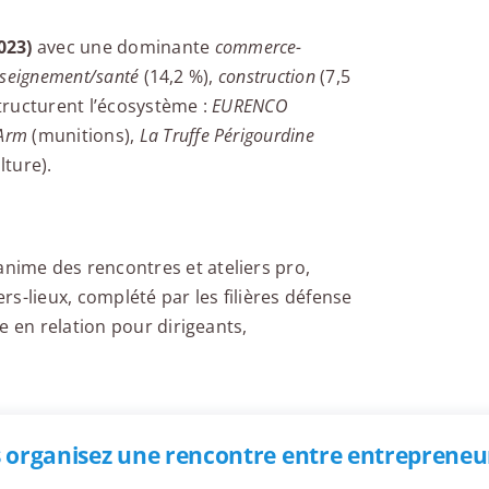
023)
avec une dominante
commerce-
nseignement/santé
(14,2 %),
construction
(7,5
tructurent l’écosystème :
EURENCO
Arm
(munitions),
La Truffe Périgourdine
lture).
ime des rencontres et ateliers pro,
s-lieux, complété par les filières défense
e en relation pour dirigeants,
 organisez une rencontre entre entrepreneur