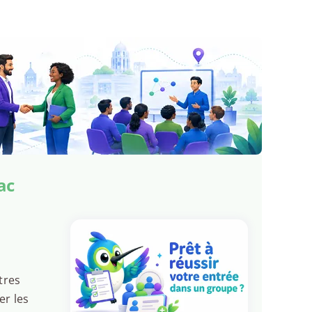
ac
tres
er les