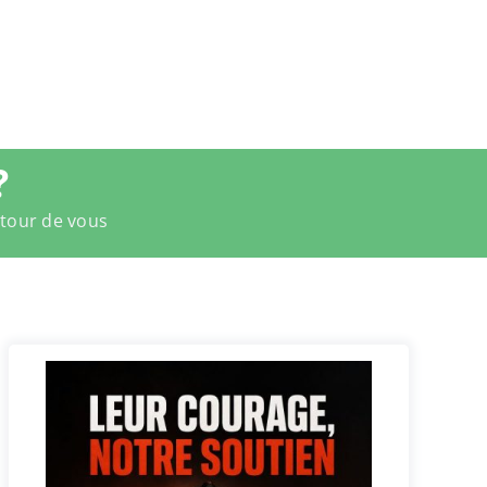
?
utour de vous