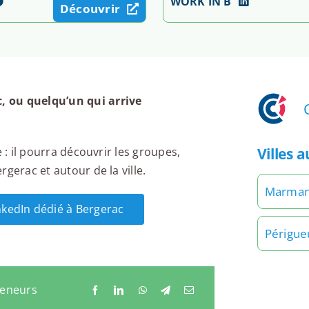
WORK IN B
Découvrir
, ou quelqu’un qui arrive
Villes 
 : il pourra découvrir les groupes,
gerac et autour de la ville.
Marma
inkedIn dédié à Bergerac
Périgue
reneurs