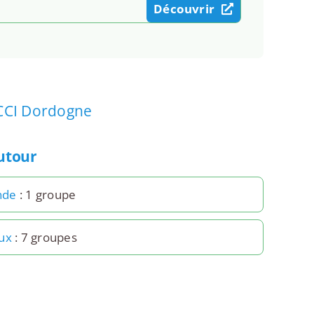
Découvrir
CCI Dordogne
autour
nde
: 1 groupe
ux
: 7 groupes