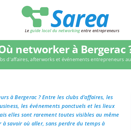
Le
guide local du networking
entre entrepreneurs
Où networker à Bergerac 
bs d'affaires, afterworks et événements entrepreneurs a
s à Bergerac ? Entre les clubs d’affaires, les
business, les événements ponctuels et les lieux
ais elles sont rarement toutes visibles au même
 à savoir où aller, sans perdre du temps à