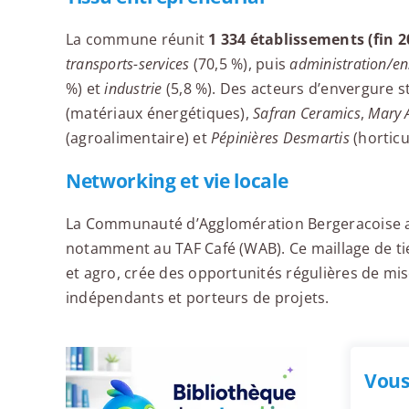
La commune réunit
1 334 établissements (fin 2
transports-services
(70,5 %), puis
administration/e
%) et
industrie
(5,8 %). Des acteurs d’envergure s
(matériaux énergétiques),
Safran Ceramics
,
Mary 
(agroalimentaire) et
Pépinières Desmartis
(horticu
Networking et vie locale
La Communauté d’Agglomération Bergeracoise an
notamment au TAF Café (WAB). Ce maillage de tier
et agro, crée des opportunités régulières de mis
indépendants et porteurs de projets.
Vous