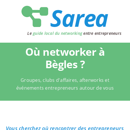
Passer
au
contenu
Le
guide local du networking
entre entrepreneurs
Où networker à
Bègles ?
Groupes, clubs d'affaires, afterworks et
événements entrepreneurs autour de vous
Vous cherchez où rencontrer des entrepreneurs