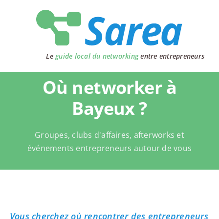
Passer
au
contenu
Le
guide local du networking
entre entrepreneurs
Où networker à
Bayeux ?
Groupes, clubs d'affaires, afterworks et
événements entrepreneurs autour de vous
Vous cherchez où rencontrer des entrepreneurs