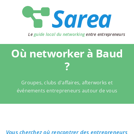
Passer
au
contenu
Le
guide local du networking
entre entrepreneurs
Où networker à Baud
?
Groupes, clubs d'affaires, afterworks et
événements entrepreneurs autour de vous
Vous cherchez où rencontrer des entrepreneurs