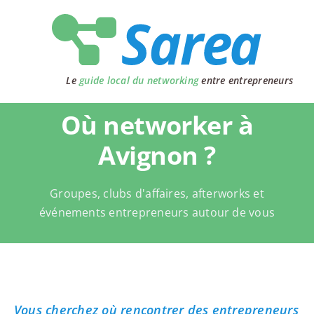
Passer
au
contenu
Le
guide local du networking
entre entrepreneurs
Où networker à
Avignon ?
Groupes, clubs d'affaires, afterworks et
événements entrepreneurs autour de vous
Vous cherchez où rencontrer des entrepreneurs