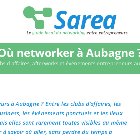
Le
guide local du networking
entre entrepreneurs
Où networker à Aubagne 
bs d'affaires, afterworks et événements entrepreneurs a
rs à Aubagne ? Entre les clubs d’affaires, les
business, les événements ponctuels et les lieux
ais elles sont rarement toutes visibles au même
 à savoir où aller, sans perdre du temps à