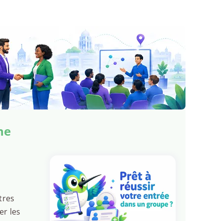
ne
tres
er les