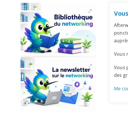
Vous
Afterw
ponctu
auprè
Vous r
Vous p
des g
Me con