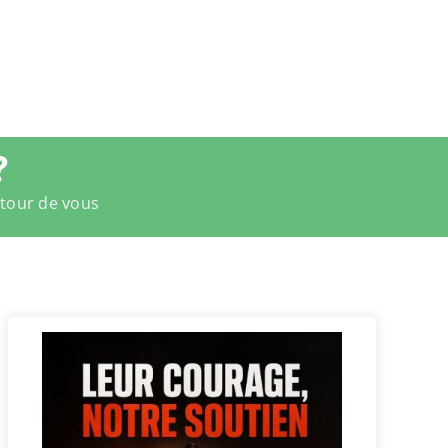
?
utour de vous