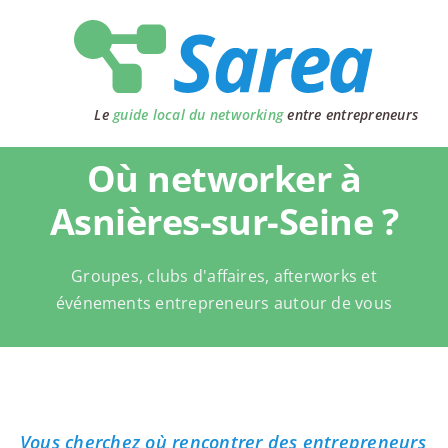
Passer
au
contenu
Le
guide local du networking
entre entrepreneurs
Où networker à
Asnières-sur-Seine ?
Groupes, clubs d'affaires, afterworks et
événements entrepreneurs autour de vous
Vous cherchez où rencontrer des entrepreneurs