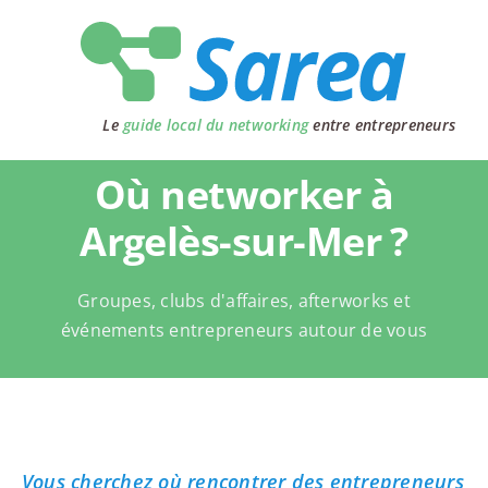
Passer
au
contenu
Le
guide local du networking
entre entrepreneurs
Où networker à
Argelès-sur-Mer ?
Groupes, clubs d'affaires, afterworks et
événements entrepreneurs autour de vous
Vous cherchez où rencontrer des entrepreneurs