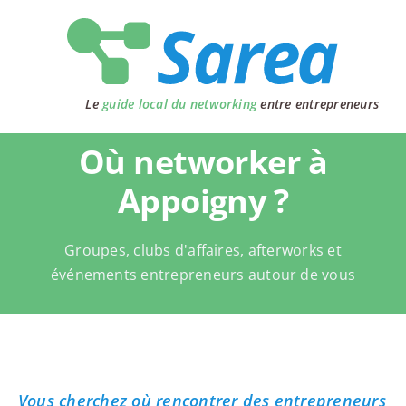
Passer
au
contenu
Le
guide local du networking
entre entrepreneurs
Où networker à
Appoigny ?
Groupes, clubs d'affaires, afterworks et
événements entrepreneurs autour de vous
Vous cherchez où rencontrer des entrepreneurs