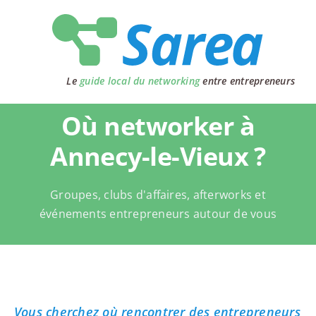
Passer
au
contenu
Le
guide local du networking
entre entrepreneurs
Où networker à
Annecy-le-Vieux ?
Groupes, clubs d'affaires, afterworks et
événements entrepreneurs autour de vous
Vous cherchez où rencontrer des entrepreneurs