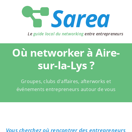
Passer
au
contenu
Le
guide local du networking
entre entrepreneurs
Où networker à Aire-
sur-la-Lys ?
Groupes, clubs d'affaires, afterworks et
événements entrepreneurs autour de vous
Vous cherchez où rencontrer des entrepreneurs