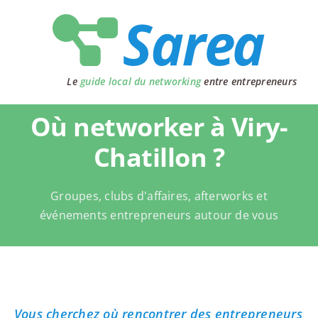
Passer
au
contenu
Le
guide local du networking
entre entrepreneurs
Où networker à Viry-
Chatillon ?
Groupes, clubs d'affaires, afterworks et
événements entrepreneurs autour de vous
Vous cherchez où rencontrer des entrepreneurs