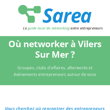
Passer
au
contenu
Le
guide local du networking
entre entrepreneurs
Où networker à Vilers
Sur Mer ?
Groupes, clubs d'affaires, afterworks et
événements entrepreneurs autour de vous
Vous cherchez où rencontrer des entrepreneurs