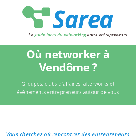
Passer
au
contenu
Le
guide local du networking
entre entrepreneurs
Où networker à
Vendôme ?
Groupes, clubs d'affaires, afterworks et
événements entrepreneurs autour de vous
Vous cherchez où rencontrer des entrepreneurs