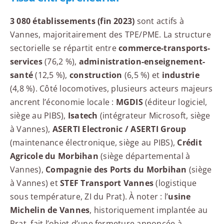
3 080 établissements (fin 2023)
sont actifs à
Vannes, majoritairement des TPE/PME. La structure
sectorielle se répartit entre
commerce-transports-
services
(76,2 %),
administration-enseignement-
santé
(12,5 %),
construction
(6,5 %) et
industrie
(4,8 %). Côté locomotives, plusieurs acteurs majeurs
ancrent l’économie locale :
MGDIS
(éditeur logiciel,
siège au PIBS),
Isatech
(intégrateur Microsoft, siège
à Vannes),
ASERTI Electronic / ASERTI Group
(maintenance électronique, siège au PIBS),
Crédit
Agricole du Morbihan
(siège départemental à
Vannes),
Compagnie des Ports du Morbihan
(siège
à Vannes) et
STEF Transport Vannes
(logistique
sous température, ZI du Prat). À noter : l’
usine
Michelin de Vannes
, historiquement implantée au
Prat, fait l’objet d’une fermeture annoncée à