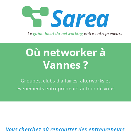
Passer
au
contenu
Le
guide local du networking
entre entrepreneurs
Où networker à
Vannes ?
Groupes, clubs d'affaires, afterworks et
événements entrepreneurs autour de vous
Vous cherchez où rencontrer des entrepreneurs