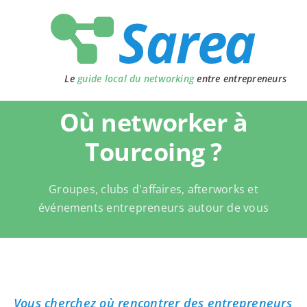
Passer
au
contenu
Le
guide local du networking
entre entrepreneurs
Où networker à
Tourcoing ?
Groupes, clubs d'affaires, afterworks et
événements entrepreneurs autour de vous
Vous cherchez où rencontrer des entrepreneurs