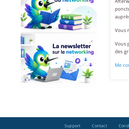
Afterw
ponctu
auprè
Vous r
Vous p
des g
Me con
Support
Contact
Condi