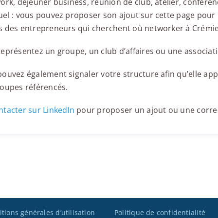
ork, déjeuner business, réunion de club, atelier, confér
el : vous pouvez proposer son ajout sur cette page pour l
s des entrepreneurs qui cherchent où networker à Crémi
eprésentez un groupe, un club d’affaires ou une associati
ouvez également signaler votre structure afin qu’elle appa
roupes référencés.
tacter sur LinkedIn
pour proposer un ajout ou une corre
tions générales d’utilisation
Politique de confidentialité