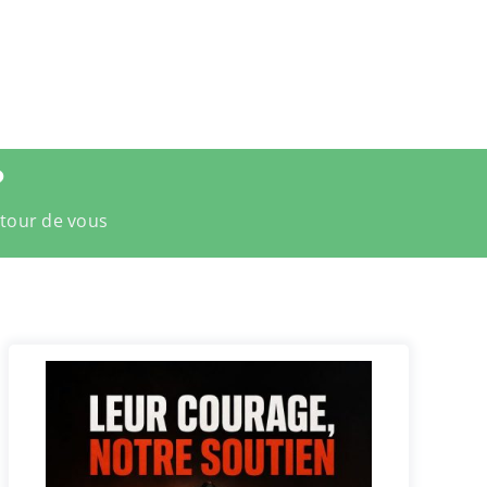
?
utour de vous