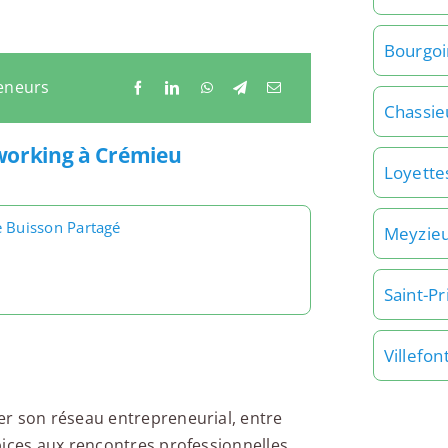
Bourgoin
eneurs
Chassie
tworking à Crémieu
Loyette
e Buisson Partagé
Meyzie
Saint-Pr
Villefon
er son réseau entrepreneurial, entre
pices aux rencontres professionnelles.