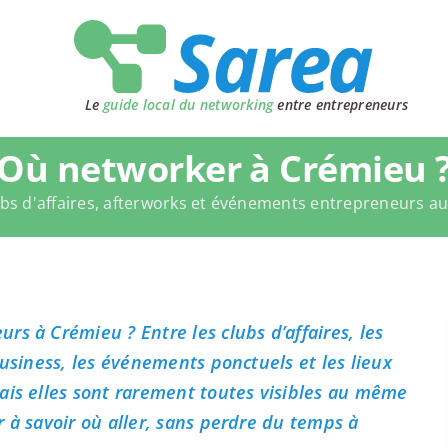
Le
guide local du networking
entre entrepreneurs
Où networker à Crémieu 
bs d'affaires, afterworks et événements entrepreneurs a
s à Crémieu ? Entre les clubs d’affaires, les
business, les événements ponctuels et les lieux
ais elles sont rarement toutes visibles au même
 à savoir où aller, sans perdre du temps à