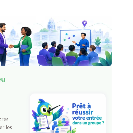
eu
tres
er les