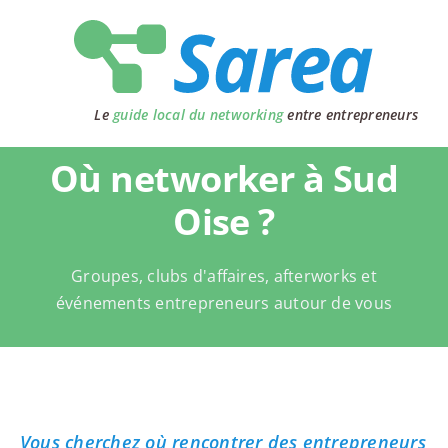
Passer
au
contenu
Le
guide local du networking
entre entrepreneurs
Où networker à Sud
Oise ?
Groupes, clubs d'affaires, afterworks et
événements entrepreneurs autour de vous
Vous cherchez où rencontrer des entrepreneurs